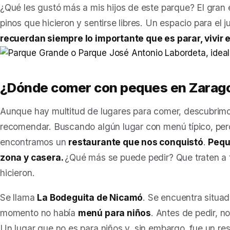
¿Qué les gustó más a mis hijos de este parque? El gran 
pinos que hicieron y sentirse libres. Un espacio para el j
recuerdan siempre lo importante que es parar, vivir 
¿Dónde comer con peques en Zarag
Aunque hay multitud de lugares para comer, descubrimo
recomendar. Buscando algún lugar con menú típico, per
encontramos un
restaurante que nos conquistó
.
Pequ
zona y casera.
¿Qué más se puede pedir? Que traten a 
hicieron.
Se llama
La Bodeguita de Nicamó
. Se encuentra situad
momento no había
menú para niños
. Antes de pedir, n
Un lugar que no es para niños y, sin embargo, fue un r