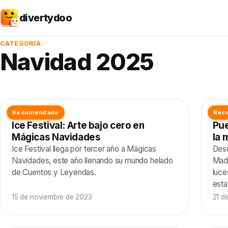
divertydoo
CATEGORÍA
Navidad 2025
Recomendado
Rec
NAVIDAD 2025
NAV
Ice Festival: Arte bajo cero en
Pue
Mágicas Navidades
la 
Ice Festival llega por tercer año a Mágicas
Desc
Navidades, este año llenando su mundo helado
Madr
de Cuentos y Leyendas.
luce
esta
15 de noviembre de 2023
21 d