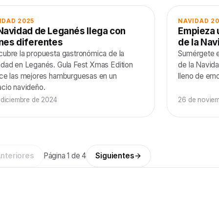
IDAD 2025
NAVIDAD 2
Navidad de Leganés llega con
Empieza u
nes diferentes
de la Na
ubre la propuesta gastronómica de la
Sumérgete en
dad en Leganés. Gula Fest Xmas Edition
de la Navida
ce las mejores hamburguesas en un
lleno de emo
cio navideño.
 diciembre de 2024
26 de novie
nteriores
Página
1
de
4
Siguientes