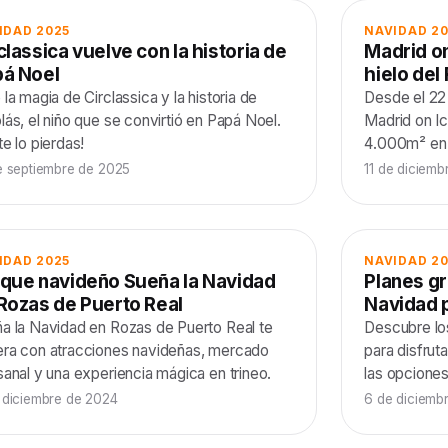
IDAD 2025
NAVIDAD 2
classica vuelve con la historia de
Madrid on
á Noel
hielo del
 la magia de Circlassica y la historia de
Desde el 22 
lás, el niño que se convirtió en Papá Noel.
Madrid on Ic
te lo pierdas!
4.000m² en e
e septiembre de 2025
11 de diciem
IDAD 2025
NAVIDAD 2
que navideño Sueña la Navidad
Planes gr
Rozas de Puerto Real
Navidad p
a la Navidad en Rozas de Puerto Real te
Descubre lo
ra con atracciones navideñas, mercado
para disfrut
sanal y una experiencia mágica en trineo.
las opciones
 diciembre de 2024
6 de diciemb