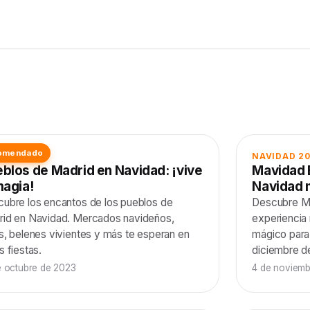
omendado
IDAD 2025
NAVIDAD 2
blos de Madrid en Navidad: ¡vive
Mavidad 
magia!
Navidad 
ubre los encantos de los pueblos de
Descubre Ma
id en Navidad. Mercados navideños,
experiencia
s, belenes vivientes y más te esperan en
mágico para 
s fiestas.
diciembre d
e octubre de 2023
4 de noviemb