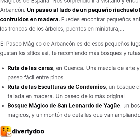
Mágicos de España. Nos sorprendió ir a visitarlo y enc
Arbancón.
Un paseo al lado de un pequeño riachuelo 
contruidos en madera.
Puedes encontrar pequeños anim
los troncos de los árboles, puentes en miniatura,…
El Paseo Mágico de Arbancón es de esos pequeños lugar
gustan los sitios así, te recomiendo más bosques y ruta
Ruta de las caras
, en Cuenca. Una mezcla de arte y 
paseo fácil entre pinos.
Ruta de las Esculturas de Condemios
, un bosque d
tallada en madera. Un paseo de lo más original.
Bosque Mágico de San Leonardo de Yagüe
, un bos
mágicos, y un montón de detalles que van ampliand
divertydoo