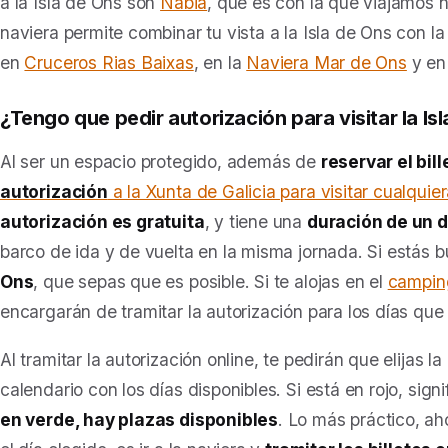
a la Isla de Ons son
Nabia
, que es con la que viajamos 
naviera permite combinar tu vista a la Isla de Ons con l
en
Cruceros Rias Baixas
, en la
Naviera Mar de Ons
y e
¿Tengo que pedir autorización para visitar la I
Al ser un espacio protegido, además de
reservar el bil
autorización
a la Xunta de Galicia para visitar cualquier
autorización es gratuita
, y tiene una
duración de un d
barco de ida y de vuelta en la misma jornada. Si estás
Ons
, que sepas que es posible. Si te alojas en el
camping
encargarán de tramitar la autorización para los días que 
Al tramitar la autorización online, te pedirán que elijas l
calendario con los días disponibles. Si está en rojo, sign
en verde, hay plazas disponibles
. Lo más práctico, a