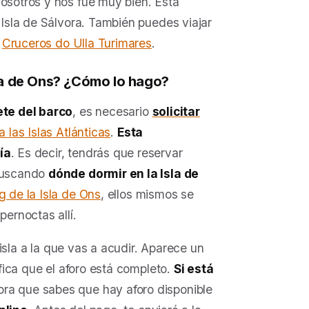
nosotros y nos fue muy bien. Esta
a Isla de Sálvora. También puedes viajar
n
Cruceros do Ulla Turimares
.
sla de Ons? ¿Cómo lo hago?
lete del barco
, es necesario
solicitar
a las Islas Atlánticas
.
Esta
ía
. Es decir, tendrás que reservar
 buscando
dónde dormir en la Isla de
 de la Isla de Ons
, ellos mismos se
pernoctas allí.
a isla a la que vas a acudir. Aparece un
ifica que el aforo está completo.
Si está
hora que sabes que hay aforo disponible