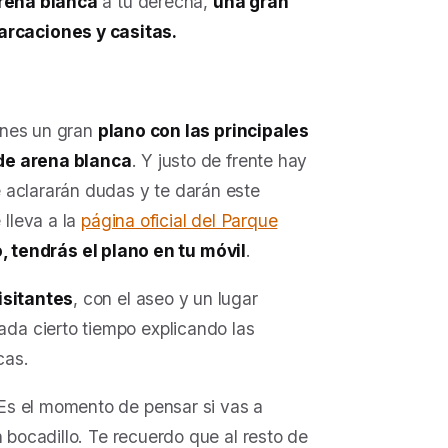
rena blanca
a tu derecha,
una gran
rcaciones y casitas.
ienes un gran
plano con las principales
de arena blanca
. Y justo de frente hay
e aclararán dudas y te darán este
 lleva a la
página oficial del Parque
, tendrás el plano en tu móvil
.
isitantes
, con el aseo y un lugar
da cierto tiempo explicando las
cas.
Es el momento de pensar si vas a
n bocadillo. Te recuerdo que al resto de