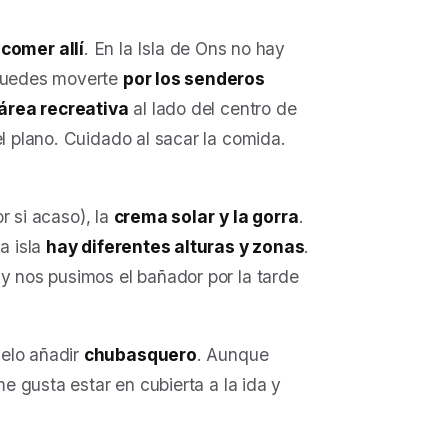
comer allí
. En la Isla de Ons no hay
 puedes moverte
por los senderos
área recreativa
al lado del centro de
el plano. Cuidado al sacar la comida.
r si acaso), la
crema solar
y la gorra
.
a isla
hay diferentes alturas y zonas
.
 y nos pusimos el bañador por la tarde
uelo añadir
chubasquero
. Aunque
me gusta estar en cubierta a la ida y