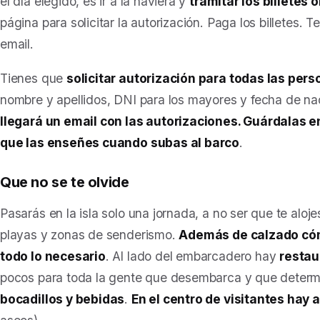
el día elegido, es ir a la naviera y
tramitar los billetes 
página para solicitar la autorización. Paga los billetes. T
email.
Tienes que
solicitar autorización para todas las pers
nombre y apellidos, DNI para los mayores y fecha de na
llegará un email con las autorizaciones. Guárdalas e
que las enseñes cuando subas al barco
.
Que no se te olvide
Pasarás en la isla solo una jornada, a no ser que te aloje
playas y zonas de senderismo.
Además de calzado cóm
todo lo necesario
. Al lado del embarcadero hay
restau
pocos para toda la gente que desembarca y que determin
bocadillos y bebidas
.
En el centro de visitantes hay 