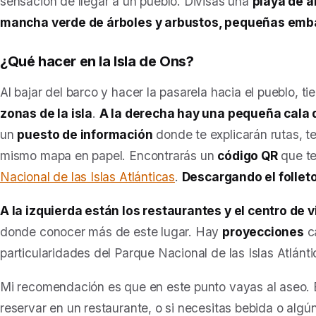
sensación de llegar a un pueblo. Divisas una
playa de a
mancha verde de árboles y arbustos, pequeñas emba
¿Qué hacer en la Isla de Ons?
Al bajar del barco y hacer la pasarela hacia el pueblo, t
zonas de la isla
.
A la derecha hay una pequeña cala 
un
puesto de información
donde te explicarán rutas, t
mismo mapa en papel. Encontrarás un
código QR
que te
Nacional de las Islas Atlánticas
.
Descargando el folleto
A la izquierda están los restaurantes y el centro de v
donde conocer más de este lugar. Hay
proyecciones
ca
particularidades del Parque Nacional de las Islas Atlánti
Mi recomendación es que en este punto vayas al aseo. 
reservar en un restaurante, o si necesitas bebida o algú