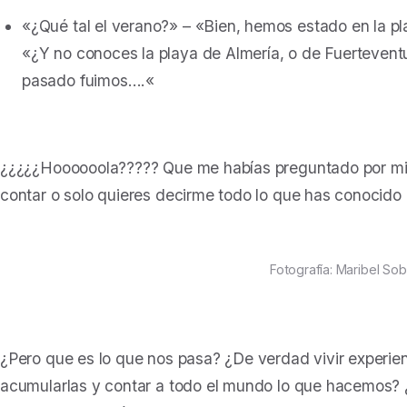
«
¿Qué tal el verano?
» – «
Bien, hemos estado en la pl
«
¿Y no conoces la playa de Almería, o de Fuerteventu
pasado fuimos….
«
¿¿¿¿¿Hoooooola????? Que me habías preguntado por mi v
contar o solo quieres decirme todo lo que has conocido a
Fotografía: Maribel Sob
¿Pero que es lo que nos pasa?
¿De verdad vivir experien
acumularlas y contar a todo el mundo lo que hacemos? 