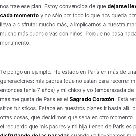
nos trae ese plan. Estoy convencida de que
dejarse ll
cada momento
y no sólo por todo lo que nos queda por 
lleva a disfrutar mucho más, a implicarnos a nuestra man
mucho más cuando vas con niños. Porque no pasa nada p
monumento.
Te pongo un ejemplo. He estado en París en más de una
generaciones: mis padres (que no están para recorrer mu
entonces tenía 7 años) y mi chico y yo (embarazada de 
más me gusta de París es el
Sagrado Corazón
. Está r
sitios turísticos. Estaba en nuestros planes ir hasta allí
otras cosas, que decidimos que sería en otro momento.
el recuerdo que mis padres y mi hija tienen de París es 
disfrutando de las paradas
cuando ya llevábamos muc