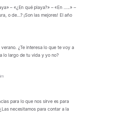
aya
» – «
¿En qué playa?
» – «
En …..
» –
ra, o de…? ¡Son las mejores! El año
erano. ¿Te interesa lo que te voy a
 lo largo de tu vida y yo no?
irn
cias para lo que nos sirve es para
¿Las necesitamos para contar a la