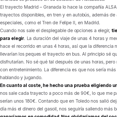
El trayecto Madrid – Granada lo hace la compañía ALS
trayectos disponibles, en tren y en autobús, además de 
especiales, como el Tren de Felipe II, en Madrid.
Cuando nos sale el desplegable de opciones a elegir,
ti
para elegir
. La duración del viaje de unas 4 horas y m
hace el recorrido en unas 4 horas, así que la diferenc
llevarían los peques el trayecto en bus. Al principio sé q
disfrutarían. No sé qué tal después de unas horas, pero
con entretenimiento. La diferencia es que nos sería más 
hablando y jugando.
En cuanto al coste, he hecho una prueba eligiendo u
nos sale cada trayecto a poco más de 90€, lo que me p
serían unos 180€. Contando que en Toledo nos salió dej
día más el dinero del gasoil, nos seguiría saliendo más 
ganaríamos en comodidad. Nos olvidaríamos del coc