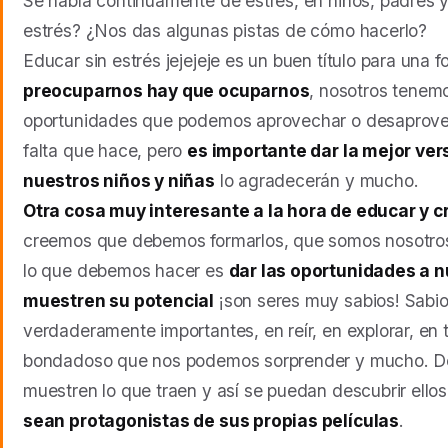
Se habla continuamente de estrés, en niños, padres 
estrés? ¿Nos das algunas pistas de cómo hacerlo?
Educar sin estrés jejejeje es un buen título para una 
preocuparnos hay que ocuparnos
, nosotros tenem
oportunidades que podemos aprovechar o desaprovech
falta que hace, pero
es importante dar la mejor ve
nuestros niños y niñas
lo agradecerán y mucho.
Otra cosa muy interesante a la hora de educar y cr
creemos que debemos formarlos, que somos nosotros
lo que debemos hacer es
dar las oportunidades a n
muestren su potencial
¡son seres muy sabios! Sabios
verdaderamente importantes, en reír, en explorar, en
bondadoso que nos podemos sorprender y mucho. De
muestren lo que traen y así se puedan descubrir el
sean protagonistas de sus propias películas
.