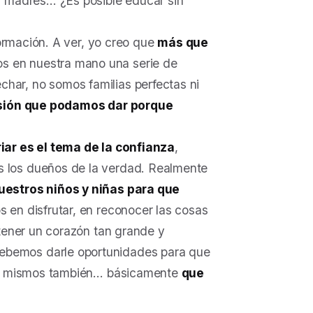
y madres… ¿Es posible educar sin
formación. A ver, yo creo que
más que
os en nuestra mano una serie de
ar, no somos familias perfectas ni
rsión que podamos dar porque
iar es el tema de la confianza
,
 los dueños de la verdad. Realmente
uestros niños y niñas para que
 en disfrutar, en reconocer las cosas
 tener un corazón tan grande y
bemos darle oportunidades para que
los mismos también… básicamente
que