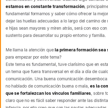
estamos en constante transformación
, principalm
fundamental formarnos y saber cómo ofrecer la mejo
dejar las huellas adecuadas a lo largo del camino de 
e hijas sean mayores y miren atrás, será con eso con
sustento para desarrollar su propio entorno y familia.
Me llama la atención que
la primera formación sea 
para empezar por este tema?
Este tema es fundamental, tuve clarísimo que en es
un tema que fuera transversal en el día a día de cualq
comunicación. Una buena comunicación desemboca en
no hablado de comunicación buena o mala,
es la co
que se fortalezcan los vínculos familiares
, sobre 
claro que no es fácil saber responder ante las distint
infancia, por ello creo que con las pautas adecuad