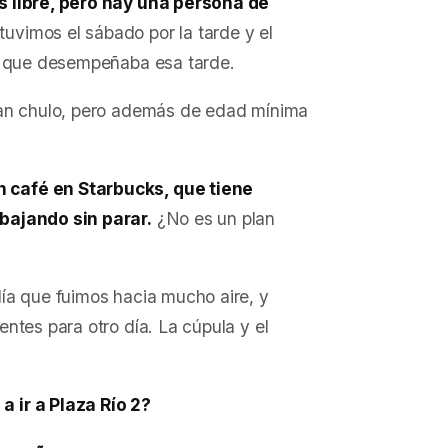
s libre, pero hay una persona de
stuvimos el sábado por la tarde y el
to que desempeñaba esa tarde.
tan chulo, pero además de edad mínima
 café en Starbucks, que tiene
bajando sin parar.
¿No es un plan
 día que fuimos hacia mucho aire, y
ntes para otro día. La cúpula y el
 ir a Plaza Río 2?